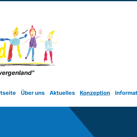
wergenland"
tseite
Über uns
Aktuelles
Konzeption
Informa