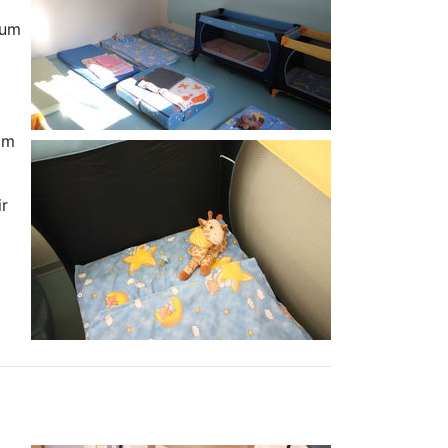
zum
am
ir