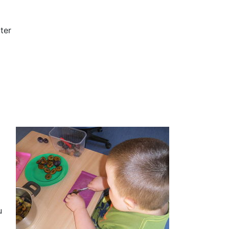
ter
u